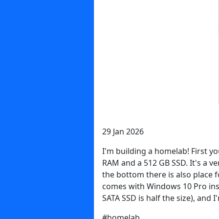
29 Jan 2026
I'm building a homelab! First y
RAM and a 512 GB SSD. It's a ve
the bottom there is also place f
comes with Windows 10 Pro insta
SATA SSD is half the size), and 
#homelab