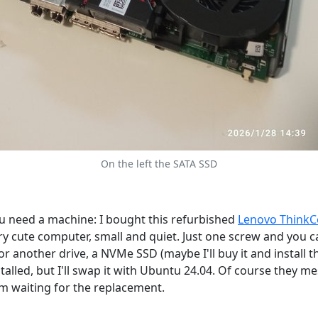
On the left the SATA SSD
ou need a machine: I bought this refurbished
Lenovo ThinkC
ry cute computer, small and quiet. Just one screw and you ca
or another drive, a NVMe SSD (maybe I'll buy it and install th
lled, but I'll swap it with Ubuntu 24.04. Of course they m
I'm waiting for the replacement.