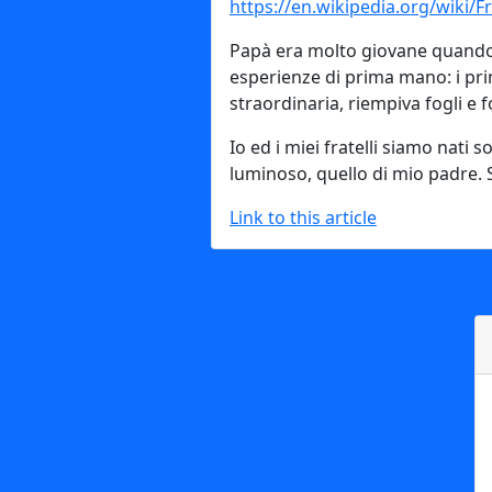
https://en.wikipedia.org/wiki/
Papà era molto giovane quando io
esperienze di prima mano: i prim
straordinaria, riempiva fogli e
Io ed i miei fratelli siamo nati
luminoso, quello di mio padre. 
Link to this article