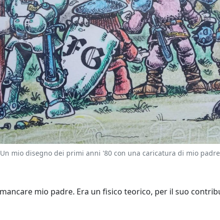
Un mio disegno dei primi anni '80 con una caricatura di mio padre
ancare mio padre. Era un fisico teorico, per il suo contribu