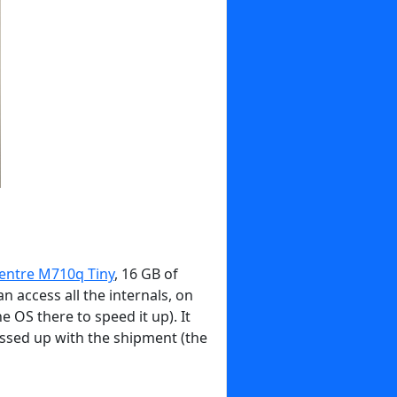
entre M710q Tiny
, 16 GB of
n access all the internals, on
e OS there to speed it up). It
essed up with the shipment (the