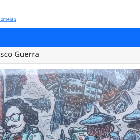
Homelab
esco Guerra