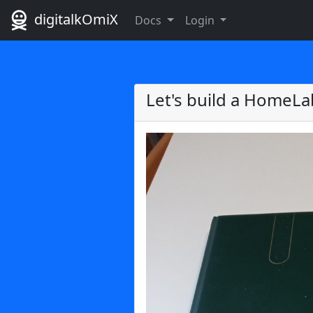
digitalkOmiX
Docs
Login
Let's build a HomeLa