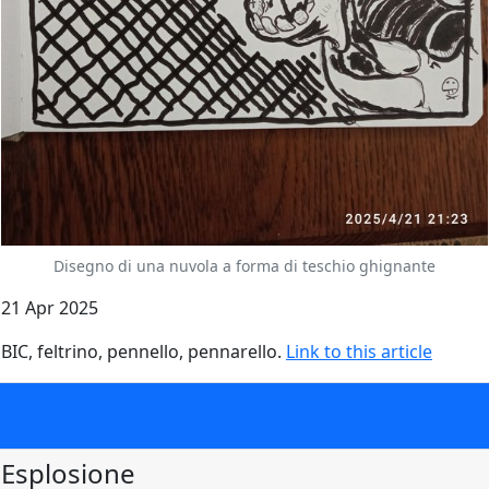
Disegno di una nuvola a forma di teschio ghignante
21 Apr 2025
BIC, feltrino, pennello, pennarello.
Link to this article
Esplosione