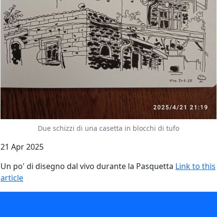
Due schizzi di una casetta in blocchi di tufo
21 Apr 2025
Un po' di disegno dal vivo durante la Pasquetta
Link to this
article