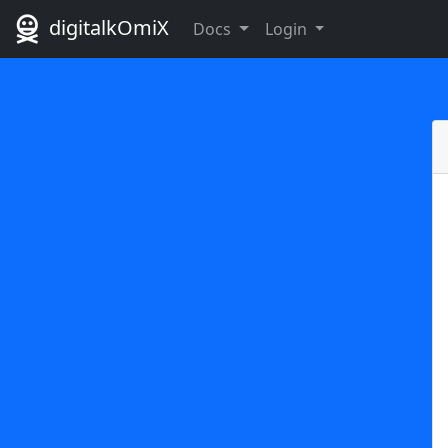
digitalkOmiX
Docs
Login