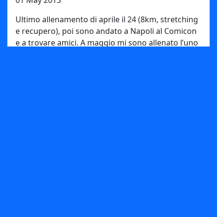
01 May 2013
Ultimo allenamento di aprile il 24 (8km, stretching
e recupero), poi sono andato a Napoli al Comicon
e a trovare amici. A maggio mi sono allenato l’uno
e il 4 (10km), il 7 (8km), l’8 (10km), il 10 (8km), 13 e
14 (10km), il 17 (8km), 18 e 20 (12km), il 21 e il 24
(10km). Il 24 ci hanno chiuso il gas alla palazzina
per lavori, e io non so come farmi la doccia la
mattina (è gelata!). Comunque è un maggio di
smosciamento, e sono pure aumentato di peso…
Link to this article
Zymachi Subversion